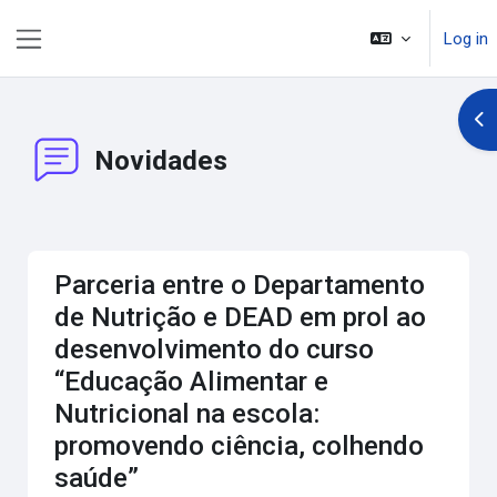
Skip to main content
Log in
Side panel
Op
Novidades
Parceria entre o Departamento
de Nutrição e DEAD em prol ao
desenvolvimento do curso
“Educação Alimentar e
Nutricional na escola:
promovendo ciência, colhendo
saúde”