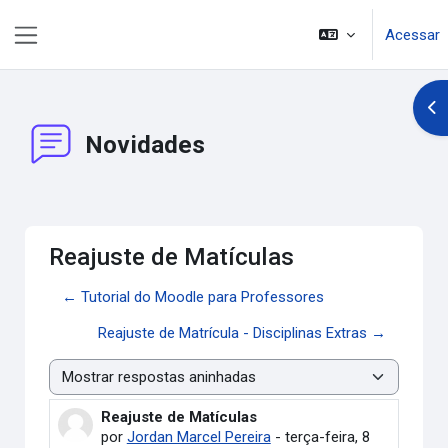
Ir para o conteúdo principal
Acessar
Painel lateral
Abr
Novidades
Reajuste de Matículas
← Tutorial do Moodle para Professores
Reajuste de Matrícula - Disciplinas Extras →
Modo de visualização
Reajuste de Matículas
Número de respostas: 0
por
Jordan Marcel Pereira
-
terça-feira, 8