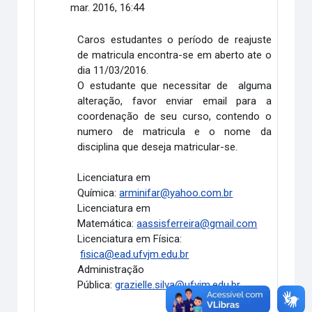
mar. 2016, 16:44
Caros estudantes o período de reajuste
de matricula encontra-se em aberto ate o
dia 11/03/2016.
O estudante que necessitar de alguma
alteração, favor enviar email para a
coordenação de seu curso, contendo o
numero de matricula e o nome da
disciplina que deseja matricular-se.
Licenciatura em
Química:
arminifar@yahoo.com.br
Licenciatura em
Matemática:
aassisferreira@gmail.com
Licenciatura em Física:
fisica@ead.ufvjm.edu.br
Administração
Pública:
grazielle.silva@ufvjm.edu.br
Link direto