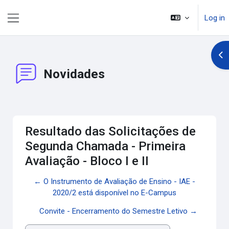
Skip to main content
Log in
Side panel
Op
Novidades
Resultado das Solicitações de
Segunda Chamada - Primeira
Avaliação - Bloco I e II
← O Instrumento de Avaliação de Ensino - IAE -
2020/2 está disponível no E-Campus
Convite - Encerramento do Semestre Letivo →