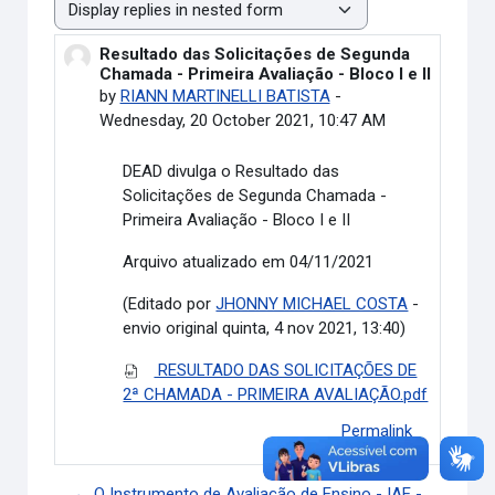
Display mode
Resultado das Solicitações de Segunda
Number of replies: 0
Chamada - Primeira Avaliação - Bloco I e II
by
RIANN MARTINELLI BATISTA
-
Wednesday, 20 October 2021, 10:47 AM
DEAD divulga o
Resultado das
Solicitações de Segunda Chamada -
Primeira Avaliação - Bloco I e II
Arquivo atualizado em 04/11/2021
(Editado por
JHONNY MICHAEL COSTA
-
envio original quinta, 4 nov 2021, 13:40)
RESULTADO DAS SOLICITAÇÕES DE
2ª CHAMADA - PRIMEIRA AVALIAÇÃO.pdf
Permalink
← O Instrumento de Avaliação de Ensino - IAE -