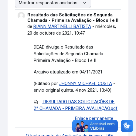
Mostrar modo
Resultado das Solicitações de Segunda
Número de respuestas: 0
Chamada - Primeira Avaliação - Bloco I e II
de
RIANN MARTINELLI BATISTA
-
miércoles,
20 de octubre de 2021, 10:47
DEAD divulga o
Resultado das
Solicitações de Segunda Chamada -
Primeira Avaliação - Bloco I e II
Arquivo atualizado em 04/11/2021
(Editado por
JHONNY MICHAEL COSTA
-
envio original quinta, 4 nov 2021, 13:40)
RESULTADO DAS SOLICITAÇÕES DE
2ª CHAMADA - PRIMEIRA AVALIAÇÃO.pdf
Enlace permanente
← O Instrumento de Avaliação de Ensino - IAE -