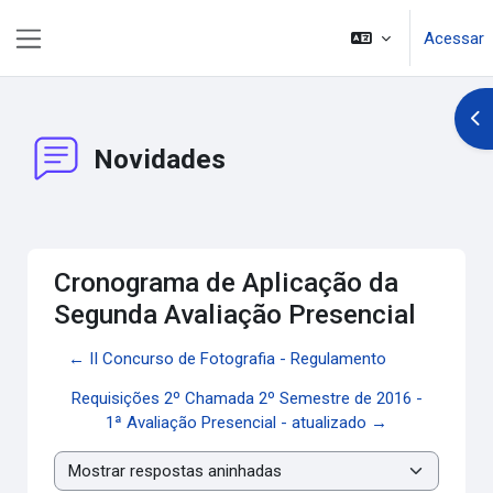
Ir para o conteúdo principal
Acessar
Painel lateral
Abr
Novidades
Cronograma de Aplicação da
Segunda Avaliação Presencial
← II Concurso de Fotografia - Regulamento
Requisições 2º Chamada 2º Semestre de 2016 -
1ª Avaliação Presencial - atualizado →
Modo de visualização