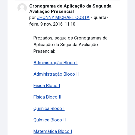
Cronograma de Aplicação da Segunda
Número de respostas: 0
Avaliação Presencial
por
JHONNY MICHAEL COSTA
-
quarta-
feira, 9 nov. 2016, 11:10
Prezados, segue os Cronogramas de
Aplicação da Segunda Avaliação
Presencial:
Administração Bloco I
Administração Bloco II
Física Bloco I
Física Bloco II
Química Bloco I
Química Bloco II
Matemática Bloco I