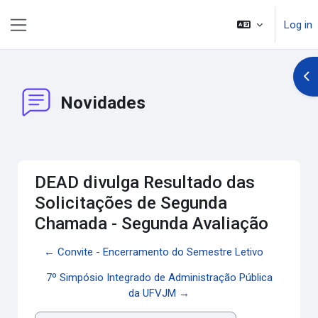
Skip to main content
Log in
Side panel
Op
Novidades
DEAD divulga Resultado das
Solicitações de Segunda
Chamada - Segunda Avaliação
← Convite - Encerramento do Semestre Letivo
7º Simpósio Integrado de Administração Pública
da UFVJM →