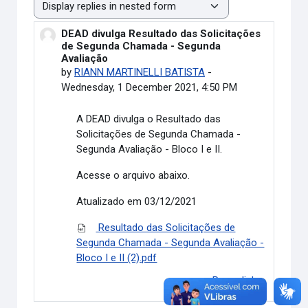
Display mode
DEAD divulga Resultado das Solicitações
Number of replies: 0
de Segunda Chamada - Segunda
Avaliação
by
RIANN MARTINELLI BATISTA
-
Wednesday, 1 December 2021, 4:50 PM
A DEAD divulga o
Resultado das
Solicitações de Segunda Chamada -
Segunda Avaliação - Bloco I e II.
Acesse o arquivo abaixo.
Atualizado em 03/12/2021
Resultado das Solicitações de
Segunda Chamada - Segunda Avaliação -
Bloco I e II (2).pdf
Permalink