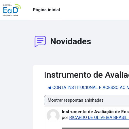
Ir para o conteúdo principal
Página inicial
Novidades
Instrumento de Avalia
◀︎ CONTA INSTITUCIONAL E ACESSO AO 
Modo de visualização
Instrumento de Avaliação de Ens
Número de respostas: 0
por
RICARDO DE OLIVEIRA BRASIL