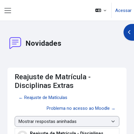
Ir para o conteúdo principal
Acessar
Painel lateral
Abr
Novidades
Reajuste de Matrícula -
Disciplinas Extras
← Reajuste de Matículas
Problema no acesso ao Moodle →
Modo de visualização
Reajuste de Matrícula - Disciplinas
Número de respostas: 0