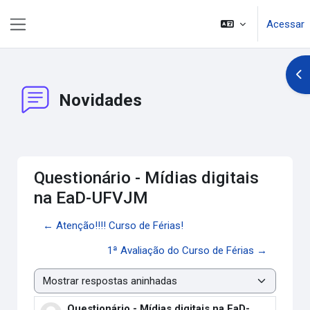
Ir para o conteúdo principal
Acessar
Painel lateral
Abr
Novidades
Questionário - Mídias digitais
na EaD-UFVJM
← Atenção!!!! Curso de Férias!
1ª Avaliação do Curso de Férias →
Modo de visualização
Questionário - Mídias digitais na EaD-
Número de respostas: 0