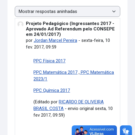
Modo de visualização
Projeto Pedagógico (Ingressantes 2017 -
Número de respostas: 0
Aprovado Ad Referendum pelo CONSEPE
em 24/01/2017)
por
Jordan Marcel Pereira
-
sexta-feira, 10
fev. 2017, 09:59
PPC Física 2017
PPC Matemática 2017
,
PPC Matemática
2023/1
PPC Química 2017
(Editado por
RICARDO DE OLIVEIRA
BRASIL COSTA
- envio original sexta, 10
fev 2017, 09:59)
Link direto