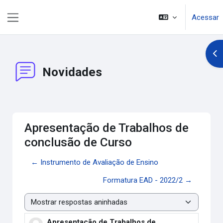
Ir para o conteúdo principal
Acessar
Painel lateral
Abr
Novidades
Apresentação de Trabalhos de
conclusão de Curso
← Instrumento de Avaliação de Ensino
Formatura EAD - 2022/2 →
Modo de visualização
Apresentação de Trabalhos de
Número de respostas: 0