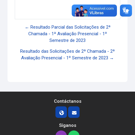
Enlace permanente
← Resultado Parcial das Solicitações de 2ª
Chamada - 1ª Avaliação Presencial - 1º
Semestre de 2023
Resultado das Solicitações de 2ª Chamada - 2ª
Avaliação Presencial - 1º Semestre de 2023 →
Contáctanos
Síganos