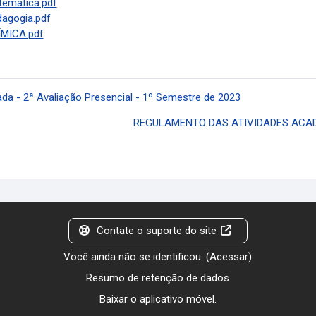
emática.pdf
agogia.pdf
ÍMICA.pdf
da - 2ª Avaliação Presencial - 1º Semestre de 2023
REGULAMENTO DAS ATIVIDADES ACADÊ
Contate o suporte do site
Você ainda não se identificou. (
Acessar
)
Resumo de retenção de dados
Baixar o aplicativo móvel.