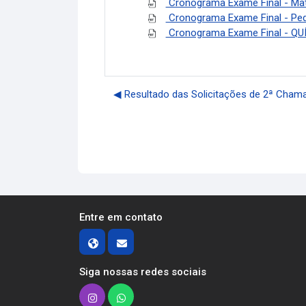
Cronograma Exame Final - Mat
Cronograma Exame Final - Ped
Cronograma Exame Final - QU
◀︎ Resultado das Solicitações de 2ª Chama
Entre em contato
Siga nossas redes sociais