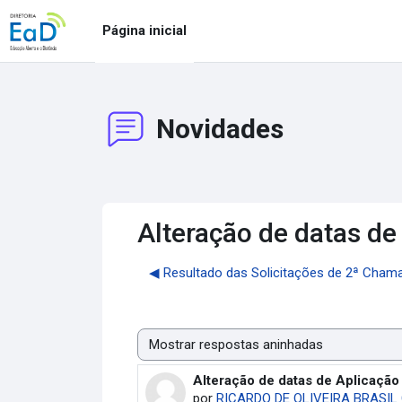
Ir para o conteúdo principal
Página inicial
Novidades
Alteração de datas de
◀︎ Resultado das Solicitações de 2ª Chama
Modo de visualização
Alteração de datas de Aplicação
Número de respostas: 0
por
RICARDO DE OLIVEIRA BRASIL