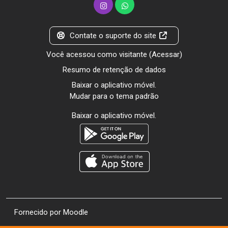
Contate o suporte do site
Você acessou como visitante (
Acessar
)
Resumo de retenção de dados
Baixar o aplicativo móvel.
Mudar para o tema padrão
Baixar o aplicativo móvel.
Fornecido por
Moodle