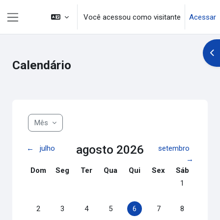
Ir para o conteúdo principal
Você acessou como visitante
Acessar
Painel lateral
Abr
Calendário
Mês
agosto 2026
←
julho
setembro
→
Domingo
Segunda-feira
Terça-feira
Quarta-feira
Quinta-feira
Sexta-feira
Sábado
Dom
Seg
Ter
Qua
Qui
Sex
Sáb
Sem eventos,
1
Sem eventos, domingo, 2 agosto
Sem eventos, segunda-feira, 3 agosto
Sem eventos, terça-feira, 4 agosto
Sem eventos, quarta-feira, 5 agosto
Sem eventos, quinta-feira, 6
Sem eventos, sexta-f
Sem eventos,
2
3
4
5
6
7
8