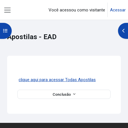
Ir para o conteúdo principal
Você acessou como visitante
Acessar
Painel lateral
Abrir índice do curso
Abr
Apostilas - EAD
Contorno da seção
clique aqui para acessar
Todas
Apostilas
Conclusão