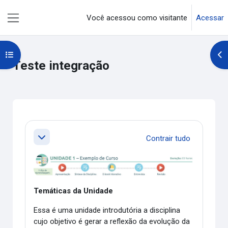
Ir para o conteúdo principal
Você acessou como visitante
Acessar
Painel lateral
Abrir índice do curso
Abr
Teste integração
Contorno da seção
Contrair tudo
Contrair
Temáticas da Unidade
Essa é uma unidade introdutória a disciplina
cujo objetivo é gerar a reflexão da evolução da