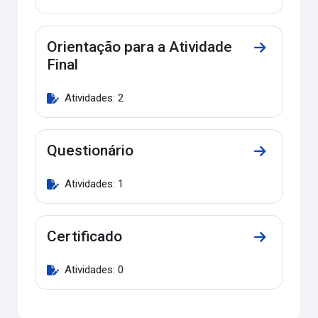
Orientação para a Atividade
Ir para a se
Final
Atividades: 2
Questionário
Ir para a s
Atividades: 1
Certificado
Ir para a se
Atividades: 0