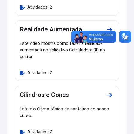
Atividades: 2
Realidade Aumentada
Ir para a s
Este vídeo mostra como fazer a realidade
aumentada no aplicativo Calculadora 3D no
celular.
Atividades: 2
Cilindros e Cones
Ir para a s
Este é o último tópico de conteúdo do nosso
curso.
Atividades: 2