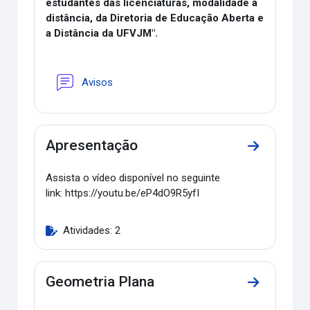
estudantes das licenciaturas, modalidade a
distância, da Diretoria de Educação Aberta e
a Distância da UFVJM".
Fórum
Avisos
Apresentação
Ir para a s
Assista o vídeo disponível no seguinte
link: https://youtu.be/eP4dO9R5yfI
Atividades: 2
Geometria Plana
Ir para a s