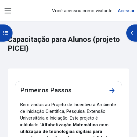
Ir para o conteúdo principal
Você acessou como visitante
Acessar
Painel lateral
Abrir índice do curso
Abr
Capacitação para Alunos (projeto
PICEI)
Contorno da seção
Primeiros Passos
Ir para a s
Bem vindos ao Projeto de Incentivo à Ambiente
de Iniciação Científica, Pesquisa, Extensão
Universitária e Iniciação. Este projeto é
intitulado "
Alfabetização Matemática com
utilização de tecnologias digitais para