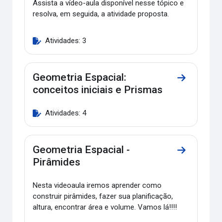
Assista a vídeo-aula disponível nesse tópico e
resolva, em seguida, a atividade proposta.
Atividades: 3
Geometria Espacial:
Ir para a se
conceitos iniciais e Prismas
Atividades: 4
Geometria Espacial -
Ir para a s
Pirâmides
Nesta videoaula iremos aprender como
construir pirâmides, fazer sua planificação,
altura, encontrar área e volume. Vamos lá!!!!