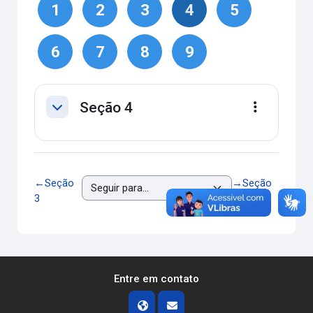
1
2
3
4
5
6
7
8
9
Seção 4
Contrair
Editar
←
Seção
→
Seção
3
5
Entre em contato