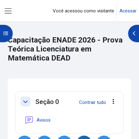
Ir para o conteúdo principal
Você acessou como visitante
Acessar
Painel lateral
Abrir índice do curso
Abr
Capacitação ENADE 2026 - Prova
Teórica Licenciatura em
Matemática DEAD
Curso: Capacitação ENADE 2026 - P
Seção 0
Contrair tudo
Contrair
Editar
Fórum
Avisos