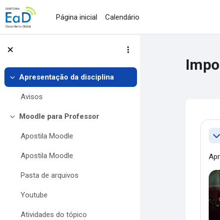
Ir para o conteúdo principal
Página inicial
Calendário
Impo
Apresentação da disciplina
Contrair
Avisos
Moodle para Professor
Contrair
Co
Apostila Moodle
Co
Apostila Moodle
Apr
Pasta de arquivos
Youtube
Atividades do tópico