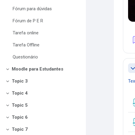
Fórum para dúvidas
Fórum de P E R
Tarefa online
Tarefa Offline
Questionário
Moodle para Estudantes
Co
Contrair
Text
Topic 3
Contrair
Topic 4
Contrair
Topic 5
Contrair
Topic 6
Contrair
Topic 7
Contrair