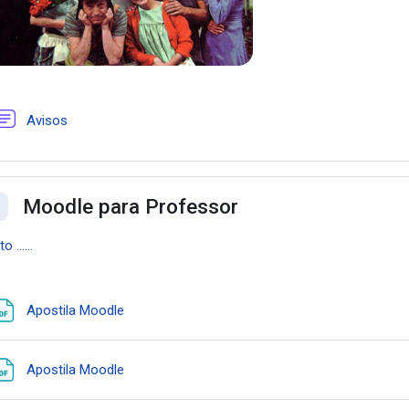
Fórum
Avisos
Moodle para Professor
ntrair
o ......
Arquivo
Apostila Moodle
Arquivo
Apostila Moodle