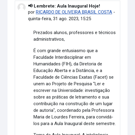
📢 Lembrete: Aula Inaugural Hoje!
Número de respostas: 0
por
RICARDO DE OLIVEIRA BRASIL COSTA
-
quinta-feira, 31 ago. 2023, 15:25
Prezados alunos, professores e técnicos
administrativos,
É com grande entusiasmo que a
Faculdade Interdisciplinar em
Humanidades (FIH), da Diretoria de
Educação Aberta e a Distância, e a
Faculdade de Ciências Exatas (Facet) se
unem ao Projeto de Pesquisa "Ler e
escrever na Universidade: investigação
sobre as práticas de letramento e sua
contribuição na construção de um lugar
de autoria", coordenado pela Professora
Maria de Lourdes Ferreira, para convidá-
los para a Aula Inaugural deste semestre.
Tema da Aula Inaugural: A inteligência