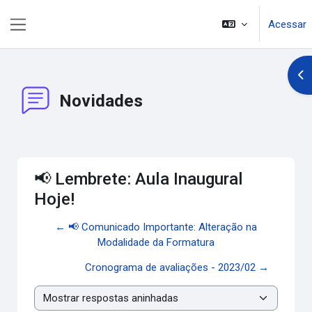
Ir para o conteúdo principal
Acessar
Painel lateral
Abr
Novidades
📢 Lembrete: Aula Inaugural
Hoje!
← 📢 Comunicado Importante: Alteração na
Modalidade da Formatura
Cronograma de avaliações - 2023/02 →
Modo de visualização