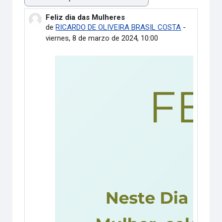
Mostrar modo
Feliz dia das Mulheres
Número de respuestas: 0
de
RICARDO DE OLIVEIRA BRASIL COSTA
-
viernes, 8 de marzo de 2024, 10:00