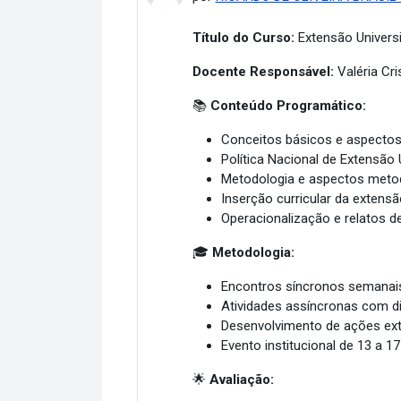
Título do Curso:
Extensão Universit
Docente Responsável:
Valéria Cri
📚
Conteúdo Programático:
Conceitos básicos e aspectos 
Política Nacional de Extensão U
Metodologia e aspectos meto
Inserção curricular da extensão
Operacionalização e relatos d
🎓
Metodologia:
Encontros síncronos semanai
Atividades assíncronas com 
Desenvolvimento de ações ext
Evento institucional de 13 a 1
🌟
Avaliação: