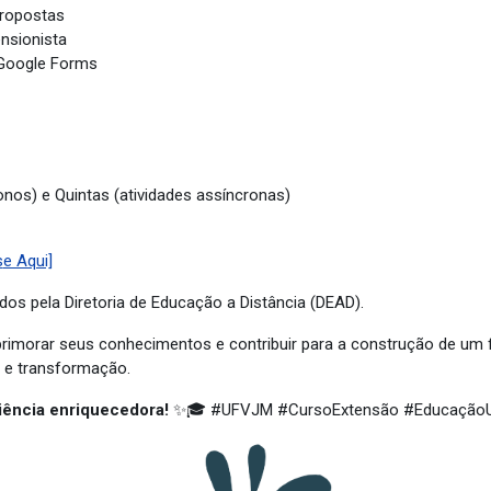
propostas
nsionista
 Google Forms
nos) e Quintas (atividades assíncronas)
s
e Aqui]
dos pela Diretoria de Educação a Distância (DEAD).
rimorar seus conhecimentos e contribuir para a construção de um f
o e transformação.
iência enriquecedora!
✨🎓 #UFVJM #CursoExtensão #EducaçãoUn