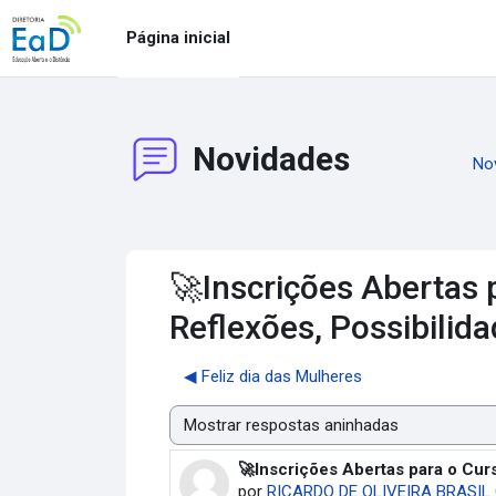
Ir para o conteúdo principal
Página inicial
Novidades
No
🚀Inscrições Abertas p
Reflexões, Possibilida
◀︎ Feliz dia das Mulheres
Modo de visualização
🚀Inscrições Abertas para o Curs
Número de respostas: 0
por
RICARDO DE OLIVEIRA BRASIL