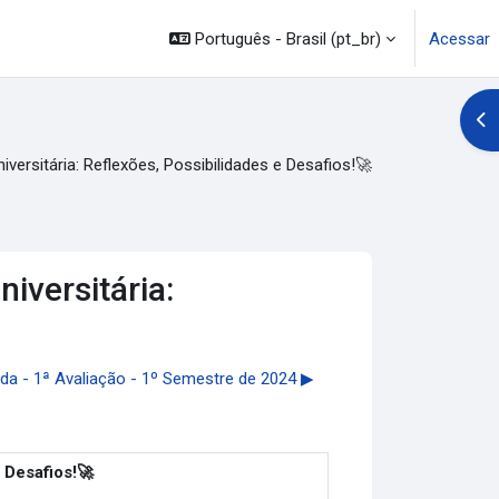
Português - Brasil ‎(pt_br)‎
Acessar
Abr
versitária: Reflexões, Possibilidades e Desafios!🚀
iversitária:
a - 1ª Avaliação - 1º Semestre de 2024 ▶︎
 Desafios!🚀