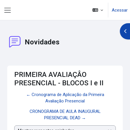
Ir para o conteúdo principal
Acessar
Painel lateral
Abr
Novidades
PRIMEIRA AVALIAÇÂO
PRESENCIAL - BLOCOS I e II
← Cronograma de Aplicação da Primeira
Avaliação Presencial
CRONOGRAMA DE AULA INAUGURAL
PRESENCIAL DEAD →