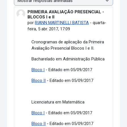
Modo de visualização
PRIMEIRA AVALIAÇÂO PRESENCIAL -
Número de respostas: 0
BLOCOS I e II
por
RIANN MARTINELLI BATISTA
-
quarta-
feira, 5 abr. 2017, 17:09
Cronogramas de aplicação da Primeira
Avaliação Presencial Blocos I e II.
Bacharelado em Administração Pública
Bloco I
- Editado em 05/09/2017
Bloco II
- Editado em 05/09/2017
Licenciatura em Matemática
Bloco I
- Editado em 05/09/2017
Bloco II
- Editado em 05/09/2017