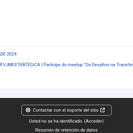
NADE 2024
#UFVJMESTRATÉGICA | Participe do meetup “Os Desafios na Transferên
Contactar con el soporte del sitio
Usted no se ha identificado. (
Acceder
)
Resumen de retención de datos