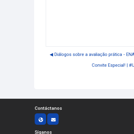
◀︎ Diálogos sobre a avaliação prática - E
Convite Especial! | 
Contáctanos
Síganos