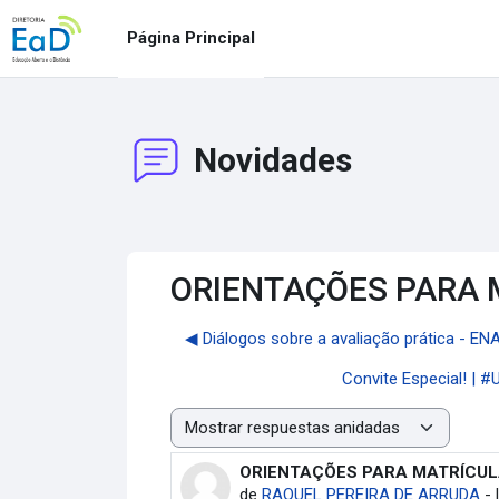
Salta al contenido principal
Página Principal
Novidades
ORIENTAÇÕES PARA M
◀︎ Diálogos sobre a avaliação prática - E
Convite Especial! | 
Mostrar modo
ORIENTAÇÕES PARA MATRÍCULA 
Número de respuestas: 0
de
RAQUEL PEREIRA DE ARRUDA
-