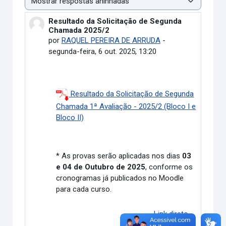
Modo de visualização
Resultado da Solicitação de Segunda
Número de respostas: 0
Chamada 2025/2
por
RAQUEL PEREIRA DE ARRUDA
-
segunda-feira, 6 out. 2025, 13:20
Resultado da Solicitação de Segunda
Chamada 1ª Avaliação - 2025/2 (Bloco I e
Bloco II)
* As provas serão aplicadas nos dias
03
e 04 de Outubro de 2025
, conforme os
cronogramas já publicados no Moodle
para cada curso.
Link direto