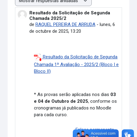
Mostrar modo
Resultado da Solicitação de Segunda
Número de respuestas: 0
Chamada 2025/2
de
RAQUEL PEREIRA DE ARRUDA
-
lunes, 6
de octubre de 2025, 13:20
Resultado da Solicitação de Segunda
Chamada 1ª Avaliação - 2025/2 (Bloco I e
Bloco II)
* As provas serão aplicadas nos dias
03
e 04 de Outubro de 2025
, conforme os
cronogramas já publicados no Moodle
para cada curso.
Enlace permanente