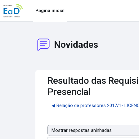
Ir para o conteúdo principal
Página inicial
Novidades
Resultado das Requis
Presencial
◀︎ Relação de professores 2017/1- LICE
Modo de visualização