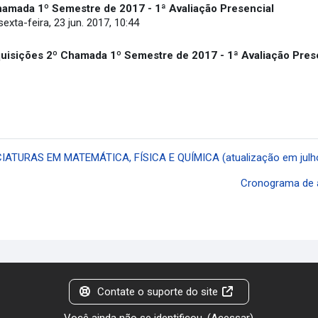
hamada 1º Semestre de 2017 - 1ª Avaliação Presencial
sexta-feira, 23 jun. 2017, 10:44
quisições 2º Chamada 1º Semestre de 2017 -
1ª Avaliação Pres
NCIATURAS EM MATEMÁTICA, FÍSICA E QUÍMICA (atualização em julh
Cronograma de a
Contate o suporte do site