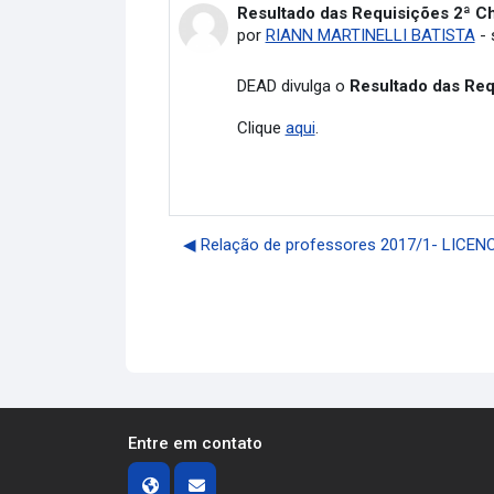
Resultado das Requisições 2ª C
Número de respostas: 0
por
RIANN MARTINELLI BATISTA
-
DEAD divulga o
Resultado das Re
Clique
aqui
.
◀︎ Relação de professores 2017/1- LICE
Entre em contato