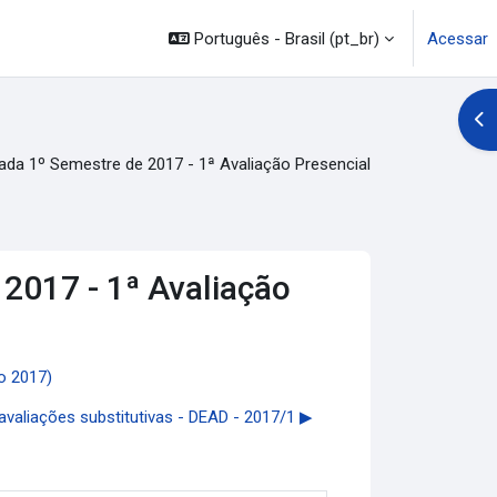
Português - Brasil ‎(pt_br)‎
Acessar
Abr
da 1º Semestre de 2017 - 1ª Avaliação Presencial
2017 - 1ª Avaliação
o 2017)
valiações substitutivas - DEAD - 2017/1 ▶︎