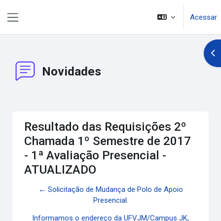
Ir para o conteúdo principal
Acessar
Painel lateral
Abr
Novidades
Resultado das Requisições 2º
Chamada 1º Semestre de 2017
- 1ª Avaliação Presencial -
ATUALIZADO
← Solicitação de Mudança de Polo de Apoio
Presencial.
Informamos o endereço da UFVJM/Campus JK,