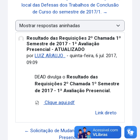
local das Defesas dos Trabalhos de Conclusão
de Curso do semestre de 2017/1. →
Modo de visualização
Resultado das Requisições 2º Chamada 1º
Número de respostas: 0
Semestre de 2017 - 1ª Avaliação
Presencial - ATUALIZADO
por
LUIZ ARAUJO .
-
quinta-feira, 6 jul. 2017,
09:09
DEAD divulga o
Resultado das
Requisições 2º Chamada 1º Semestre
de 2017 -
1ª Avaliação Presencial.
Clique aqui.pdf
Link direto
← Solicitação de Mudança de Polo de Apoio
Presencial.