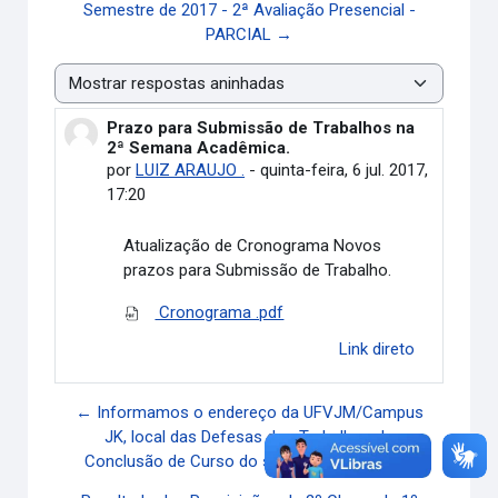
Semestre de 2017 - 2ª Avaliação Presencial -
PARCIAL →
Modo de visualização
Prazo para Submissão de Trabalhos na
Número de respostas: 0
2ª Semana Acadêmica.
por
LUIZ ARAUJO .
-
quinta-feira, 6 jul. 2017,
17:20
Atualização de Cronograma Novos
prazos para Submissão de Trabalho.
Cronograma .pdf
Link direto
← Informamos o endereço da UFVJM/Campus
JK, local das Defesas dos Trabalhos de
Conclusão de Curso do semestre de 2017/1.