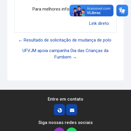
Para melhores informações,
acesse
!
Link direto
← Resultado de solicitação de mudança de polo
UFVJM apoia campanha Dia das Crianças da
Fumbem →
Entre em contato
Siga nossas redes sociais