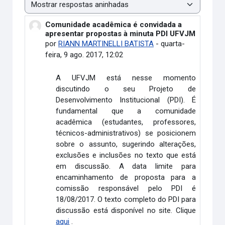
Modo de visualização
Comunidade acadêmica é convidada a
Número de respostas: 0
apresentar propostas à minuta PDI UFVJM
por
RIANN MARTINELLI BATISTA
-
quarta-
feira, 9 ago. 2017, 12:02
A UFVJM está nesse momento
discutindo o seu Projeto de
Desenvolvimento Institucional (PDI). É
fundamental que a comunidade
acadêmica (estudantes, professores,
técnicos-administrativos) se posicionem
sobre o assunto, sugerindo alterações,
exclusões e inclusões no texto que está
em discussão. A data limite para
encaminhamento de proposta para a
comissão responsável pelo PDI é
18/08/2017. O texto completo do PDI para
discussão está disponível no site. Clique
aqui
.