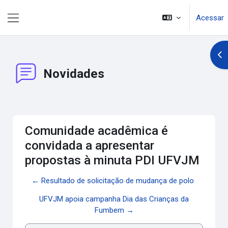
Ir para o conteúdo principal
Acessar
Painel lateral
Abr
Novidades
Comunidade acadêmica é
convidada a apresentar
propostas à minuta PDI UFVJM
← Resultado de solicitação de mudança de polo
UFVJM apoia campanha Dia das Crianças da
Fumbem →