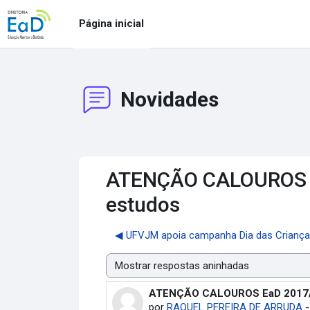
Ir para o conteúdo principal
Página inicial
Novidades
ATENÇÃO CALOUROS Ea
estudos
◀︎ UFVJM apoia campanha Dia das Crian
Modo de visualização
ATENÇÃO CALOUROS EaD 2017/2!
Número de respostas: 0
por
RAQUEL PEREIRA DE ARRUDA