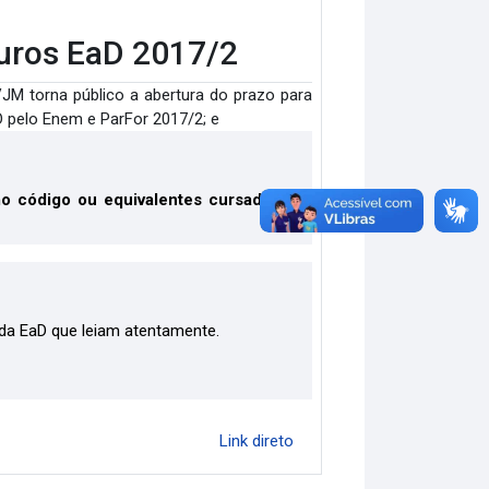
ouros EaD 2017/2
VJM torna público a abertura do prazo para
D pelo Enem e ParFor 2017/2; e
mo código ou equivalentes cursadas
na
da EaD que leiam atentamente.
Link direto