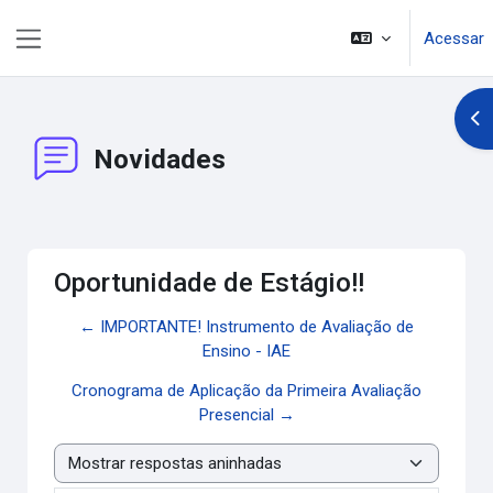
Ir para o conteúdo principal
Acessar
Painel lateral
Abr
Novidades
Oportunidade de Estágio!!
← IMPORTANTE! Instrumento de Avaliação de
Ensino - IAE
Cronograma de Aplicação da Primeira Avaliação
Presencial →
Modo de visualização