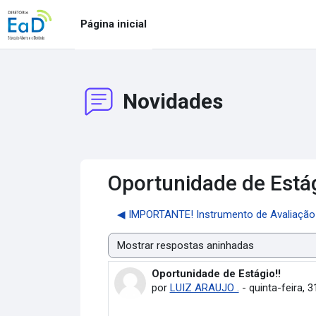
Ir para o conteúdo principal
Página inicial
Novidades
Oportunidade de Estág
◀︎ IMPORTANTE! Instrumento de Avaliação 
Modo de visualização
Oportunidade de Estágio!!
Número de respostas: 0
por
LUIZ ARAUJO .
-
quinta-feira, 3