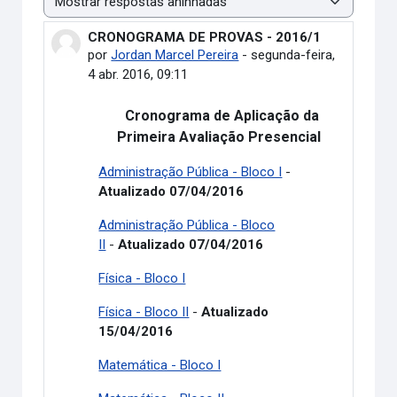
Modo de visualização
CRONOGRAMA DE PROVAS - 2016/1
Número de respostas: 0
por
Jordan Marcel Pereira
-
segunda-feira,
4 abr. 2016, 09:11
Cronograma de Aplicação da
Primeira Avaliação Presencial
Administração Pública - Bloco I
-
Atualizado 07/04/2016
Administração Pública - Bloco
II
-
Atualizado 07/04/2016
Física - Bloco I
Física - Bloco II
-
Atualizado
15/04/2016
Matemática - Bloco I