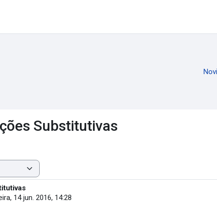
Nov
ções Substitutivas
tutivas
ira, 14 jun. 2016, 14:28