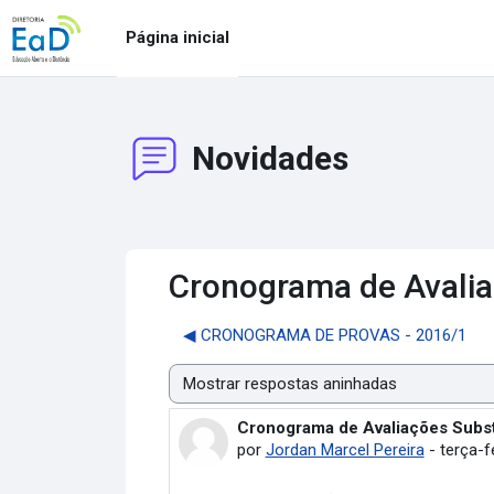
Ir para o conteúdo principal
Página inicial
Novidades
Cronograma de Avalia
◀︎ CRONOGRAMA DE PROVAS - 2016/1
Modo de visualização
Cronograma de Avaliações Substi
Número de respostas: 0
por
Jordan Marcel Pereira
-
terça-fe