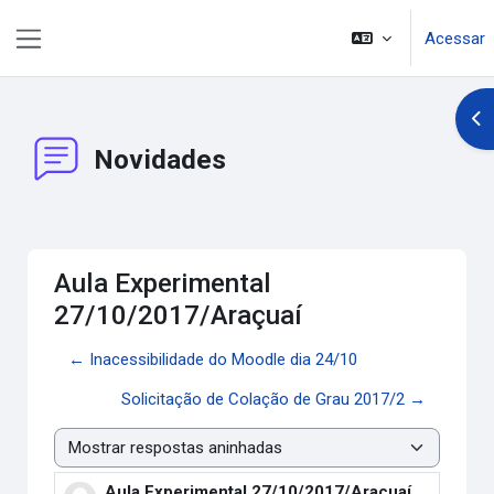
Ir para o conteúdo principal
Acessar
Painel lateral
Abr
Novidades
Aula Experimental
27/10/2017/Araçuaí
← Inacessibilidade do Moodle dia 24/10
Solicitação de Colação de Grau 2017/2 →
Modo de visualização
Aula Experimental 27/10/2017/Araçuaí
Número de respostas: 0