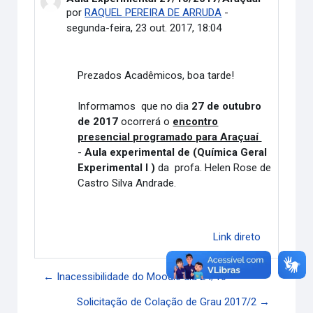
por
RAQUEL PEREIRA DE ARRUDA
-
segunda-feira, 23 out. 2017, 18:04
Prezados Acadêmicos, boa tarde!
Informamos que no dia
27 de outubro
de 2017
ocorrerá o
encontro
presencial programado para Araçuaí
-
Aula experimental de (Química Geral
Experimental I )
da profa. Helen Rose de
Castro Silva Andrade.
Link direto
← Inacessibilidade do Moodle dia 24/10
Solicitação de Colação de Grau 2017/2 →