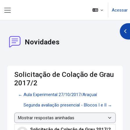
Ir para o conteúdo principal
Acessar
Painel lateral
Abr
Novidades
Solicitação de Colação de Grau
2017/2
← Aula Experimental 27/10/2017/Araçuaí
Segunda avaliação presencial - Blocos I e II →
Modo de visualização
Solicitação de Colação de Grau 2017/2
Número de respostas: 0