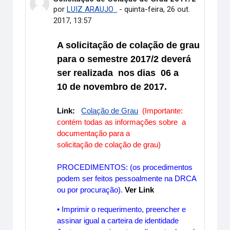
por
LUIZ ARAUJO .
-
quinta-feira, 26 out.
2017, 13:57
A solicitação
de
cola
ção
de
grau
para o semestre 2017/2
deverá
ser realizada nos dias
06 a
10
de
novembro
de
2017.
Link:
Colação
de
Grau
(Importante:
contém todas as informações sobre a
documentação para a
solicitação
de
cola
ção
de
grau
)
PROCEDIMENTOS: (os procedimentos
podem ser feitos pessoalmente na DRCA
ou por procuração).
Ver Link
• Imprimir o requerimento, preencher e
assinar igual a carteira
de
identidade