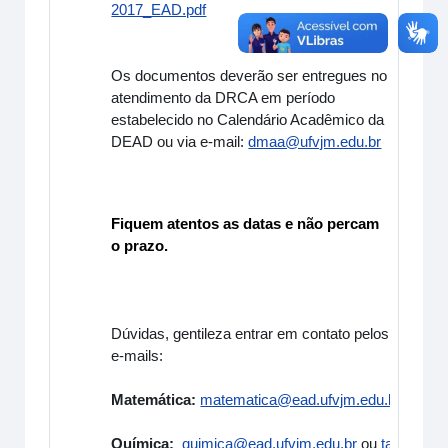
2017_EAD.pdf
Os documentos deverão ser entregues no
atendimento da DRCA em período
estabelecido no Calendário Acadêmico da
DEAD ou via e-mail:
dmaa@ufvjm.edu.br
Fiquem atentos as datas e não percam
o prazo.
Dúvidas, gentileza entrar em contato pelos
e-mails:
Matemática:
matematica@ead.ufvjm.edu.br
ou
ren
Química:
quimica@ead.ufvjm.edu.br
ou
tallissondt