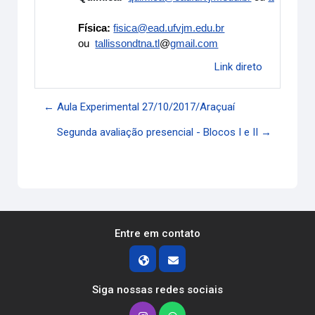
Física:
fisica@ead.ufvjm.edu.br
ou
tallissondtna.tl
@
gmail.com
Link direto
← Aula Experimental 27/10/2017/Araçuaí
Segunda avaliação presencial - Blocos I e II →
Entre em contato
Siga nossas redes sociais