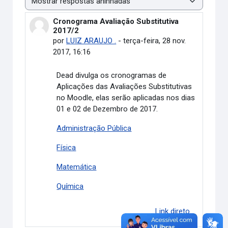
Modo de visualização
Cronograma Avaliação Substitutiva
Número de respostas: 0
2017/2
por
LUIZ ARAUJO .
-
terça-feira, 28 nov.
2017, 16:16
Dead divulga os cronogramas de
Aplicações das Avaliações Substitutivas
no Moodle, elas serão aplicadas nos dias
01 e 02 de Dezembro de 2017.
Administração Pública
Física
Matemática
Química
Link direto