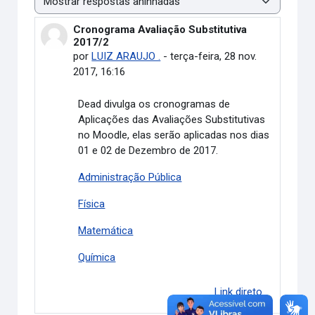
Modo de visualização
Cronograma Avaliação Substitutiva
Número de respostas: 0
2017/2
por
LUIZ ARAUJO .
-
terça-feira, 28 nov.
2017, 16:16
Dead divulga os cronogramas de
Aplicações das Avaliações Substitutivas
no Moodle, elas serão aplicadas nos dias
01 e 02 de Dezembro de 2017.
Administração Pública
Física
Matemática
Química
Link direto