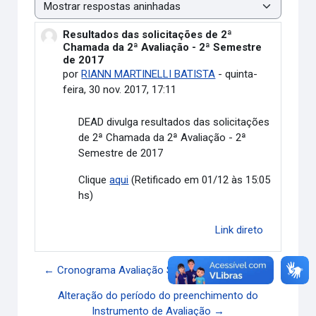
Modo de visualização
Resultados das solicitações de 2ª
Número de respostas: 0
Chamada da 2ª Avaliação - 2ª Semestre
de 2017
por
RIANN MARTINELLI BATISTA
-
quinta-
feira, 30 nov. 2017, 17:11
DEAD divulga
resultados das solicitações
de 2ª Chamada da 2ª Avaliação - 2ª
Semestre de 2017
Clique
aqui
(Retificado em 01/12 às 15:05
hs)
Link direto
← Cronograma Avaliação Substitutiva 2017/2
Alteração do período do preenchimento do
Instrumento de Avaliação →