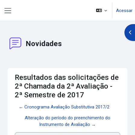
Ir para o conteúdo principal
Acessar
Painel lateral
Abr
Novidades
Resultados das solicitações de
2ª Chamada da 2ª Avaliação -
2ª Semestre de 2017
← Cronograma Avaliação Substitutiva 2017/2
Alteração do período do preenchimento do
Instrumento de Avaliação →