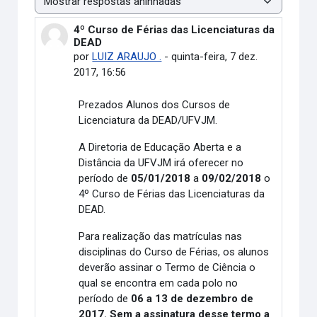
Modo de visualização
4º Curso de Férias das Licenciaturas da
Número de respostas: 0
DEAD
por
LUIZ ARAUJO .
-
quinta-feira, 7 dez.
2017, 16:56
Prezados Alunos dos Cursos de
Licenciatura da DEAD/UFVJM.
A Diretoria de Educação Aberta e a
Distância da UFVJM irá oferecer no
período de
05/01/2018
a
09/02/2018
o
4º Curso de Férias das Licenciaturas da
DEAD.
Para realização das matrículas nas
disciplinas do Curso de Férias, os alunos
deverão assinar o Termo de Ciência o
qual se encontra em cada polo no
período de
06 a 13 de dezembro de
2017. Sem a assinatura desse termo a