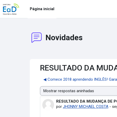
Ir para o conteúdo principal
Página inicial
Novidades
RESULTADO DA MUD
◀︎ Comece 2018 aprendendo INGLÊS! Garan
Modo de visualização
RESULTADO DA MUDANÇA DE P
Número de respostas: 0
por
JHONNY MICHAEL COSTA
-
seg