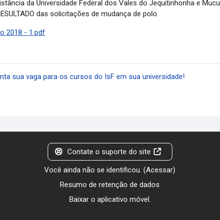
Distância da Universidade Federal dos Vales do Jequitinhonha e Muc
o RESULTADO das solicitações de mudança de polo.
 2018 - 1.pdf
ta sua vaga para os cursos do IsF em sua universidade!
Contate o suporte do site
Você ainda não se identificou. (
Acessar
)
Resumo de retenção de dados
Baixar o aplicativo móvel.