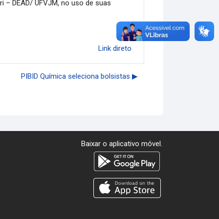
uri – DEAD/ UFVJM, no uso de suas
Link direto
PIBID Química seleciona bolsistas ▶︎
Baixar o aplicativo móvel.