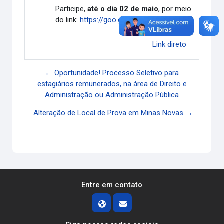
Participe,
até o dia 02 de maio
, por meio
do link:
https://goo.gl/MNFPuC
.
Link direto
← Oportunidade! Processo Seletivo para
estagiários remunerados, na área de Direito e
Administração ou Administração Pública
Alteração de Local de Prova em Minas Novas →
Entre em contato