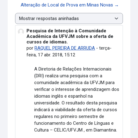
Alteração de Local de Prova em Minas Novas →
Modo de visualização
Pesquisa de Intenção à Comunidade
Número de respostas: 0
Acadêmica da UFVJM sobre a oferta de
cursos de idiomas.
por
RAQUEL PEREIRA DE ARRUDA
-
terça-
feira, 17 abr. 2018, 15:12
A Diretoria de Relações Internacionais
(DRI) realiza uma pesquisa com a
comunidade acadêmica da UFVJM para
verificar o interesse de aprendizagem dos
idiomas inglês e espanhol na
universidade. O resultado desta pesquisa
indicará a viabilidade da oferta de cursos
regulares no primeiro semestre de
funcionamento do Centro de Línguas e
Cultura – CELIC/UFVJM , em Diamantina.