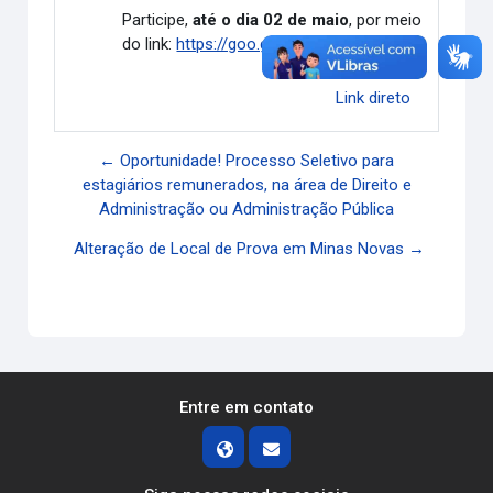
Participe,
até o dia 02 de maio
, por meio
do link:
https://goo.gl/MNFPuC
.
Link direto
← Oportunidade! Processo Seletivo para
estagiários remunerados, na área de Direito e
Administração ou Administração Pública
Alteração de Local de Prova em Minas Novas →
Entre em contato