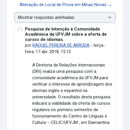
Alteração de Local de Prova em Minas Novas →
Modo de visualização
Pesquisa de Intenção à Comunidade
Número de respostas: 0
Acadêmica da UFVJM sobre a oferta de
cursos de idiomas.
por
RAQUEL PEREIRA DE ARRUDA
-
terça-
feira, 17 abr. 2018, 15:12
A Diretoria de Relações Internacionais
(DRI) realiza uma pesquisa com a
comunidade acadêmica da UFVJM para
verificar o interesse de aprendizagem dos
idiomas inglês e espanhol na
universidade. O resultado desta pesquisa
indicará a viabilidade da oferta de cursos
regulares no primeiro semestre de
funcionamento do Centro de Línguas e
Cultura – CELIC/UFVJM , em Diamantina.