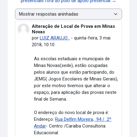
presenciais fora do polo de apoio presencial →
Modo de visualização
Alteração de Local de Prova em Minas
Número de respostas: 0
Novas
por
LUIZ ARAUJO .
-
quinta-feira, 3 mai.
2018, 10:10
As escolas estaduais e municipais de
Minas Novas(sede), estão ocupadas
pelos alunos que estão participando, do
JEMG( Jogos Escolares de Minas Gerais),
por este motivo tivemos que alterar o
espaço, para aplicação das provas neste
final de Semana.
O endereço do novo local de prova é:
Endereço:
Rua Delfim Moreira, 94 / 2º
Andar
- Centro /Caraíba Consultoria
Educacional