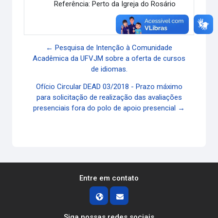
Referência: Perto da Igreja do Rosário
Link direto
← Pesquisa de Intenção à Comunidade
Acadêmica da UFVJM sobre a oferta de cursos
de idiomas.
Ofício Circular DEAD 03/2018 - Prazo máximo
para solicitação de realização das avaliações
presenciais fora do polo de apoio presencial →
Entre em contato
Siga nossas redes sociais