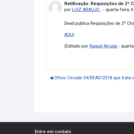
Retificação: Requisições de 2ª
Número de respostas: 0
por
LUIZ ARAUJO .
-
quarta-feira, 6
Dead publica Requisições de 2ª 
AQUI
(Editado por
Raquel Arruda
- quarta
◀︎ Ofício Circular 04/DEAD/2018 que trata
Entre em contato