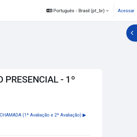
Português - Brasil ‎(pt_br)‎
Acessar
Abr
ÃO PRESENCIAL - 1º
 CHAMADA (1ª Avaliação e 2ª Avaliação) ▶︎