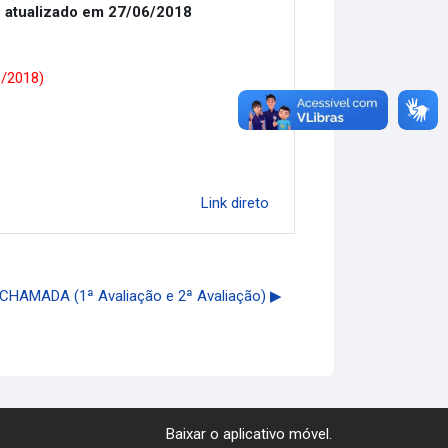
 atualizado em 27/06/2018
6/2018)
Link direto
 CHAMADA (1ª Avaliação e 2ª Avaliação) ▶︎
Baixar o aplicativo móvel.