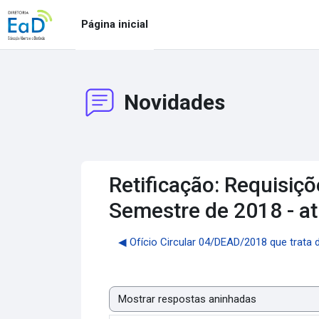
Ir para o conteúdo principal
Página inicial
Novidades
Retificação: Requisi
Semestre de 2018 - a
◀︎ Ofício Circular 04/DEAD/2018 que trata
Modo de visualização