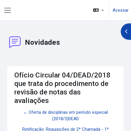
Ir para o conteúdo principal
Acessar
Painel lateral
Abr
Novidades
Ofício Circular 04/DEAD/2018
que trata do procedimento de
revisão de notas das
avaliações
← Oferta de disciplinas em período especial
(2018/3)DEAD
Retificação: Requisições de 2ª Chamada - 1ª