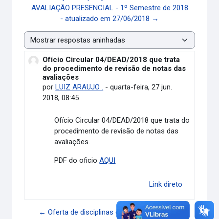
AVALIAÇÃO PRESENCIAL - 1º Semestre de 2018
- atualizado em 27/06/2018 →
Modo de visualização
Ofício Circular 04/DEAD/2018 que trata
Número de respostas: 0
do procedimento de revisão de notas das
avaliações
por
LUIZ ARAUJO .
-
quarta-feira, 27 jun.
2018, 08:45
Ofício Circular 04/DEAD/2018 que trata do
procedimento de revisão de notas das
avaliações.
PDF do oficio
AQUI
Link direto
← Oferta de disciplinas em período especial