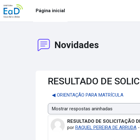
Ir para o conteúdo principal
Página inicial
Novidades
RESULTADO DE SOLI
◀︎ ORIENTAÇÃO PARA MATRÍCULA
Modo de visualização
RESULTADO DE SOLICITAÇÃO 
Número de respostas: 0
por
RAQUEL PEREIRA DE ARRUDA