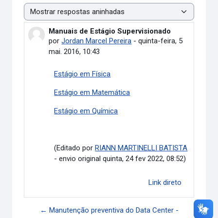
Modo de visualização
Manuais de Estágio Supervisionado
Número de respostas: 0
por
Jordan Marcel Pereira
-
quinta-feira, 5
mai. 2016, 10:43
Estágio em Física
Estágio em Matemática
Estágio em Química
(Editado por
RIANN MARTINELLI BATISTA
- envio original quinta, 24 fev 2022, 08:52)
Link direto
← Manutenção preventiva do Data Center -