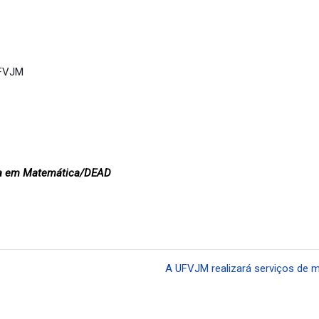
UFVJM
ura em Matemática/DEAD
A UFVJM realizará serviços de m