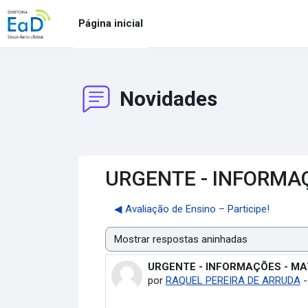
Ir para o conteúdo principal
Página inicial
Novidades
URGENTE - INFORMAÇ
◀︎ Avaliação de Ensino – Participe!
Modo de visualização
URGENTE - INFORMAÇÕES - MA
Número de respostas: 0
por
RAQUEL PEREIRA DE ARRUDA