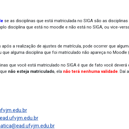
le
se as disciplinas que está matriculada no
SIGA
são as disciplina
plo disciplina que está no
moodle
e não está no
SIGA
, ou vice-ver
 após a realização de ajustes de matrícula, pode ocorrer que alguma
ou que alguma disciplina que foi matriculado não apareça no
Moodle
(
inas que você está matriculado no
SIGA
é que de fato você deverá
a que
não esteja matriculado
, ela
não terá nenhuma validade
. Daí
ufvjm.edu.br
ad.ufvjm.edu.br
tica@ead.ufvjm.edu.br