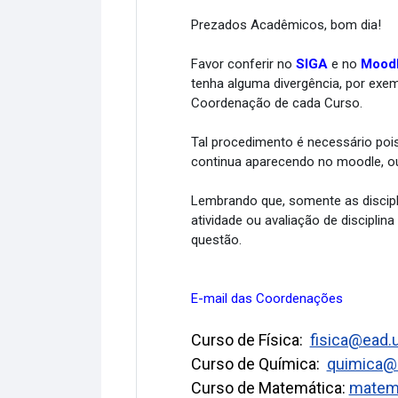
Prezados Acadêmicos, bom dia!
Favor
conferir
no
SIGA
e no
Mood
tenha alguma divergência, por exem
Coordenação de cada Curso.
Tal procedimento é necessário pois
continua aparecendo no
moodle
, 
Lembrando que, somente as discipl
atividade ou avaliação de disciplin
questão.
E-mail das Coordenações
Curso de Física:
fisica@ead.
Curso de Química:
quimica@e
Curso de Matemática:
matema